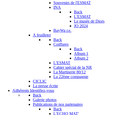
Souvenirs de l'ESMAT
INA
Back
L'ESMAT
Le musée de Diors
JO 2024
BayWa r.e.
A feuilleter
Back
Coiffures
Back
Album 1
Album 2
L'ESMAT
Cahier spécial de la NR
La Martinerie 80/12
La 22ème compagnie
CICLIC
La presse écrite
Adhérents
Identifiez-vous
Back
Galerie photos
Publications de nos partenaires
Back
L'ECHO MAT'