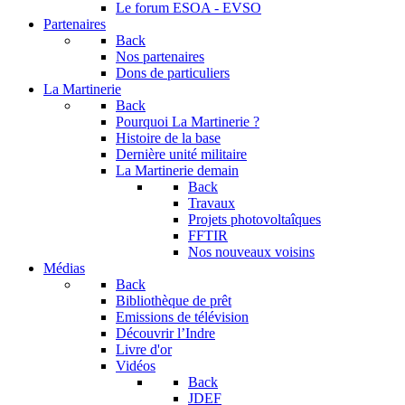
Le forum
ESOA - EVSO
Partenaires
Back
Nos partenaires
Dons de particuliers
La Martinerie
Back
Pourquoi La Martinerie ?
Histoire de la base
Dernière unité militaire
La Martinerie demain
Back
Travaux
Projets photovoltaîques
FFTIR
Nos nouveaux voisins
Médias
Back
Bibliothèque de prêt
Emissions de télévision
Découvrir l’Indre
Livre d'or
Vidéos
Back
JDEF