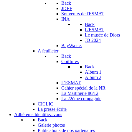
Back
JDEF
Souvenirs de l'ESMAT
INA
Back
L'ESMAT
Le musée de Diors
JO 2024
BayWa r.e.
A feuilleter
Back
Coiffures
Back
Album 1
Album 2
L'ESMAT
Cahier spécial de la NR
La Martinerie 80/12
La 22ème compagnie
CICLIC
La presse écrite
Adhérents
Identifiez-vous
Back
Galerie photos
Publications de nos partenaires