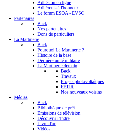
Adhésion en ligne
Adhérents à l'honneur
Le forum
ESOA - EVSO
Partenaires
Back
Nos partenaires
Dons de particuliers
La Martinerie
Back
Pourquoi La Martinerie ?
Histoire de la base
Dernière unité militaire
La Martinerie demain
Back
Travaux
Projets photovoltaîques
FFTIR
Nos nouveaux voisins
Médias
Back
Bibliothèque de prêt
Emissions de télévision
Découvrir l’Indre
Livre d'or
Vidéos