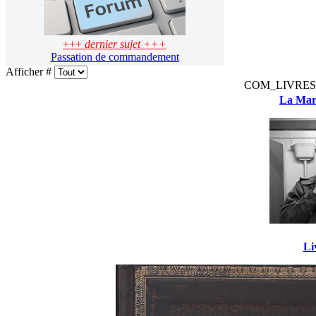
+++
dernier sujet +++
Passation de commandement
Afficher #
COM_LIVRES
La Mart
Li