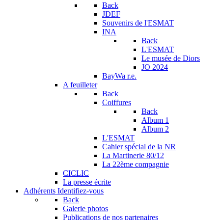
Back
JDEF
Souvenirs de l'ESMAT
INA
Back
L'ESMAT
Le musée de Diors
JO 2024
BayWa r.e.
A feuilleter
Back
Coiffures
Back
Album 1
Album 2
L'ESMAT
Cahier spécial de la NR
La Martinerie 80/12
La 22ème compagnie
CICLIC
La presse écrite
Adhérents
Identifiez-vous
Back
Galerie photos
Publications de nos partenaires