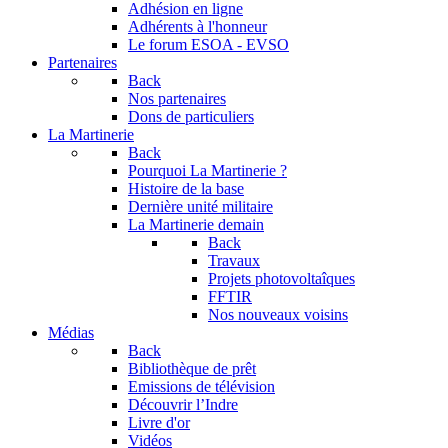
Adhésion en ligne
Adhérents à l'honneur
Le forum
ESOA - EVSO
Partenaires
Back
Nos partenaires
Dons de particuliers
La Martinerie
Back
Pourquoi La Martinerie ?
Histoire de la base
Dernière unité militaire
La Martinerie demain
Back
Travaux
Projets photovoltaîques
FFTIR
Nos nouveaux voisins
Médias
Back
Bibliothèque de prêt
Emissions de télévision
Découvrir l’Indre
Livre d'or
Vidéos