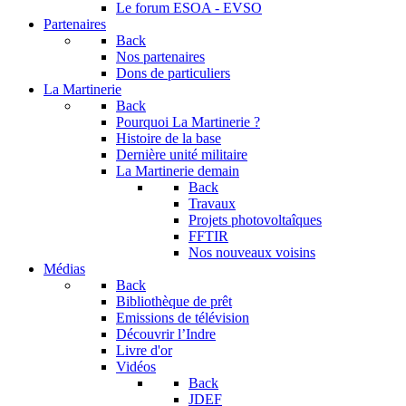
Le forum
ESOA - EVSO
Partenaires
Back
Nos partenaires
Dons de particuliers
La Martinerie
Back
Pourquoi La Martinerie ?
Histoire de la base
Dernière unité militaire
La Martinerie demain
Back
Travaux
Projets photovoltaîques
FFTIR
Nos nouveaux voisins
Médias
Back
Bibliothèque de prêt
Emissions de télévision
Découvrir l’Indre
Livre d'or
Vidéos
Back
JDEF