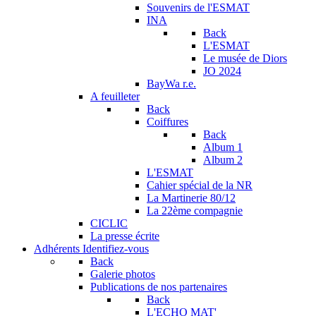
Souvenirs de l'ESMAT
INA
Back
L'ESMAT
Le musée de Diors
JO 2024
BayWa r.e.
A feuilleter
Back
Coiffures
Back
Album 1
Album 2
L'ESMAT
Cahier spécial de la NR
La Martinerie 80/12
La 22ème compagnie
CICLIC
La presse écrite
Adhérents
Identifiez-vous
Back
Galerie photos
Publications de nos partenaires
Back
L'ECHO MAT'