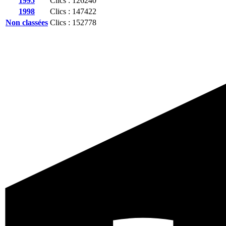
1995
Clics : 126240
1998
Clics : 147422
Non classées
Clics : 152778