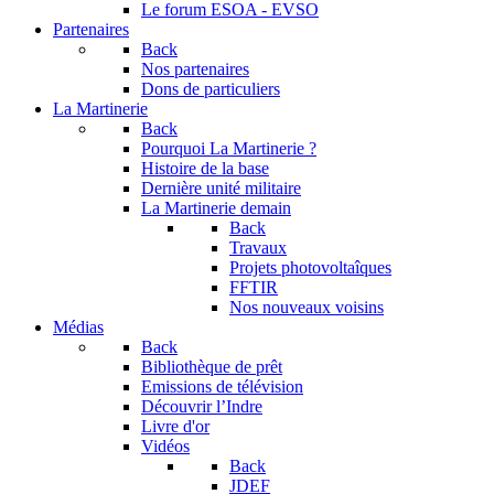
Le forum
ESOA - EVSO
Partenaires
Back
Nos partenaires
Dons de particuliers
La Martinerie
Back
Pourquoi La Martinerie ?
Histoire de la base
Dernière unité militaire
La Martinerie demain
Back
Travaux
Projets photovoltaîques
FFTIR
Nos nouveaux voisins
Médias
Back
Bibliothèque de prêt
Emissions de télévision
Découvrir l’Indre
Livre d'or
Vidéos
Back
JDEF