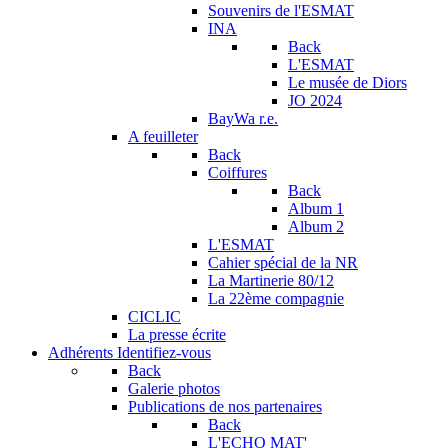
Souvenirs de l'ESMAT
INA
Back
L'ESMAT
Le musée de Diors
JO 2024
BayWa r.e.
A feuilleter
Back
Coiffures
Back
Album 1
Album 2
L'ESMAT
Cahier spécial de la NR
La Martinerie 80/12
La 22ème compagnie
CICLIC
La presse écrite
Adhérents
Identifiez-vous
Back
Galerie photos
Publications de nos partenaires
Back
L'ECHO MAT'