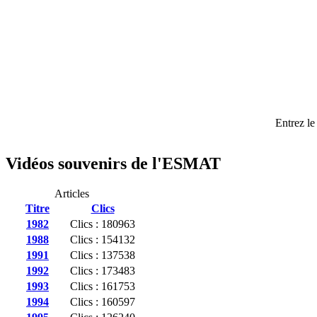
Entrez le
Vidéos souvenirs de l'ESMAT
Articles
Titre
Clics
1982
Clics : 180963
1988
Clics : 154132
1991
Clics : 137538
1992
Clics : 173483
1993
Clics : 161753
1994
Clics : 160597