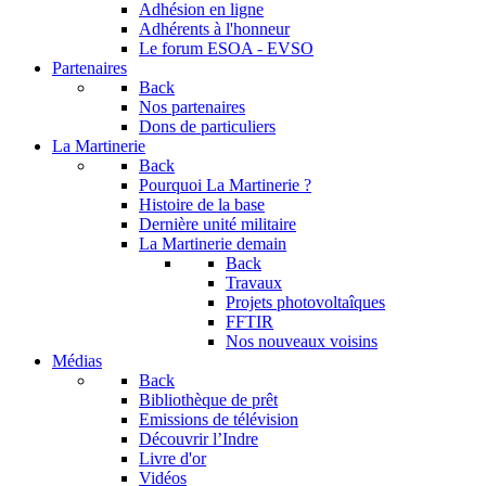
Adhésion en ligne
Adhérents à l'honneur
Le forum
ESOA - EVSO
Partenaires
Back
Nos partenaires
Dons de particuliers
La Martinerie
Back
Pourquoi La Martinerie ?
Histoire de la base
Dernière unité militaire
La Martinerie demain
Back
Travaux
Projets photovoltaîques
FFTIR
Nos nouveaux voisins
Médias
Back
Bibliothèque de prêt
Emissions de télévision
Découvrir l’Indre
Livre d'or
Vidéos