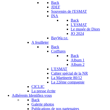
Back
JDEF
Souvenirs de l'ESMAT
INA
Back
L'ESMAT
Le musée de Diors
JO 2024
BayWa r.e.
A feuilleter
Back
Coiffures
Back
Album 1
Album 2
L'ESMAT
Cahier spécial de la NR
La Martinerie 80/12
La 22ème compagnie
CICLIC
La presse écrite
Adhérents
Identifiez-vous
Back
Galerie photos
Publications de nos partenaires