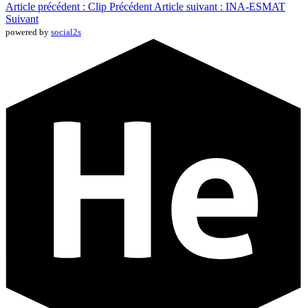
Article précédent : Clip
Précédent
Article suivant : INA-ESMAT
Suivant
powered by
social2s