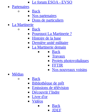
Le forum
ESOA - EVSO
Partenaires
Back
Nos partenaires
Dons de particuliers
La Martinerie
Back
Pourquoi La Martinerie ?
Histoire de la base
Dernière unité militaire
La Martinerie demain
Back
Travaux
Projets photovoltaîques
FFTIR
Nos nouveaux voisins
Médias
Back
Bibliothèque de prêt
Emissions de télévision
Découvrir l’Indre
Livre d'or
Vidéos
Back
JDEF