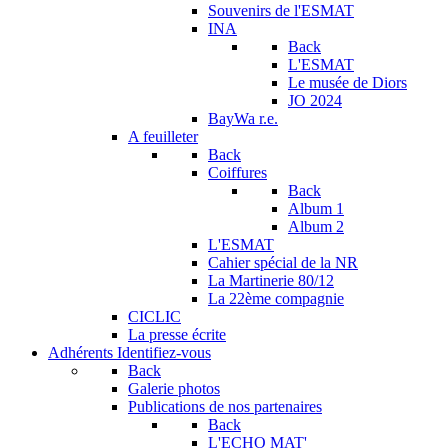
Souvenirs de l'ESMAT
INA
Back
L'ESMAT
Le musée de Diors
JO 2024
BayWa r.e.
A feuilleter
Back
Coiffures
Back
Album 1
Album 2
L'ESMAT
Cahier spécial de la NR
La Martinerie 80/12
La 22ème compagnie
CICLIC
La presse écrite
Adhérents
Identifiez-vous
Back
Galerie photos
Publications de nos partenaires
Back
L'ECHO MAT'