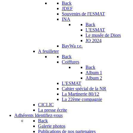
Back
JDEF
Souvenirs de l'ESMAT
INA
Back
L'ESMAT
Le musée de Diors
JO 2024
BayWa r.e.
A feuilleter
Back
Coiffures
Back
Album 1
Album 2
L'ESMAT
Cahier spécial de la NR
La Martinerie 80/12
La 22ème compagnie
CICLIC
La presse écrite
Adhérents
Identifiez-vous
Back
Galerie photos
Publications de nos partenaires