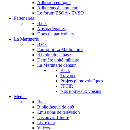
Adhésion en ligne
Adhérents à l'honneur
Le forum
ESOA - EVSO
Partenaires
Back
Nos partenaires
Dons de particuliers
La Martinerie
Back
Pourquoi La Martinerie ?
Histoire de la base
Dernière unité militaire
La Martinerie demain
Back
Travaux
Projets photovoltaîques
FFTIR
Nos nouveaux voisins
Médias
Back
Bibliothèque de prêt
Emissions de télévision
Découvrir l’Indre
Livre d'or
Vidéos