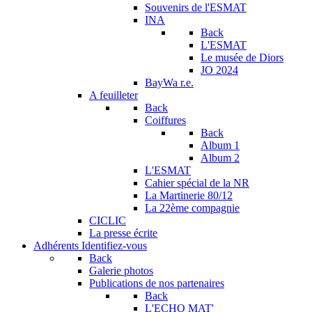
Souvenirs de l'ESMAT
INA
Back
L'ESMAT
Le musée de Diors
JO 2024
BayWa r.e.
A feuilleter
Back
Coiffures
Back
Album 1
Album 2
L'ESMAT
Cahier spécial de la NR
La Martinerie 80/12
La 22ème compagnie
CICLIC
La presse écrite
Adhérents
Identifiez-vous
Back
Galerie photos
Publications de nos partenaires
Back
L'ECHO MAT'