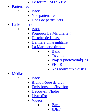
Le forum
ESOA - EVSO
Partenaires
Back
Nos partenaires
Dons de particuliers
La Martinerie
Back
Pourquoi La Martinerie ?
Histoire de la base
Dernière unité militaire
La Martinerie demain
Back
Travaux
Projets photovoltaîques
FFTIR
Nos nouveaux voisins
Médias
Back
Bibliothèque de prêt
Emissions de télévision
Découvrir l’Indre
Livre d'or
Vidéos
Back
JDEF