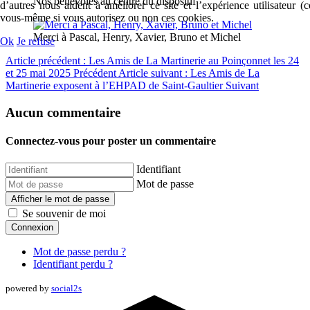
Nos bénévoles au centre du dispositif
d’autres nous aident à améliorer ce site et l’expérience utilisateur 
vous-même si vous autorisez ou non ces cookies.
Merci à Pascal, Henry, Xavier, Bruno et Michel
Ok
Je refuse
Article précédent : Les Amis de La Martinerie au Poinçonnet les 24
et 25 mai 2025
Précédent
Article suivant : Les Amis de La
Martinerie exposent à l’EHPAD de Saint-Gaultier
Suivant
Aucun commentaire
Connectez-vous pour poster un commentaire
Identifiant
Mot de passe
Afficher le mot de passe
Se souvenir de moi
Connexion
Mot de passe perdu ?
Identifiant perdu ?
powered by
social2s