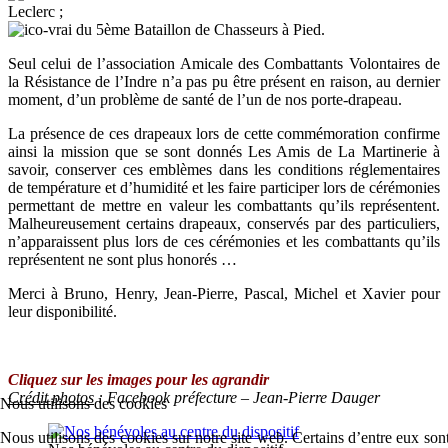
Leclerc ;
du 5ème Bataillon de Chasseurs à Pied.
Seul celui de l’association Amicale des Combattants Volontaires de
la Résistance de l’Indre n’a pas pu être présent en raison, au dernier
moment, d’un problème de santé de l’un de nos porte-drapeau.
La présence de ces drapeaux lors de cette commémoration confirme
ainsi la mission que se sont donnés Les Amis de La Martinerie à
savoir, conserver ces emblèmes dans les conditions réglementaires
de température et d’humidité et les faire participer lors de cérémonies
permettant de mettre en valeur les combattants qu’ils représentent.
Malheureusement certains drapeaux, conservés par des particuliers,
n’apparaissent plus lors de ces cérémonies et les combattants qu’ils
représentent ne sont plus honorés …
Merci à Bruno, Henry, Jean-Pierre, Pascal, Michel et Xavier pour
leur disponibilité.
Cliquez sur les images pour les agrandir
Crédit photos
: Facebook préfecture – Jean-Pierre Dauger
Nous utilisons des cookies
Nous utilisons des cookies sur notre site web. Certains d’entre eux sont