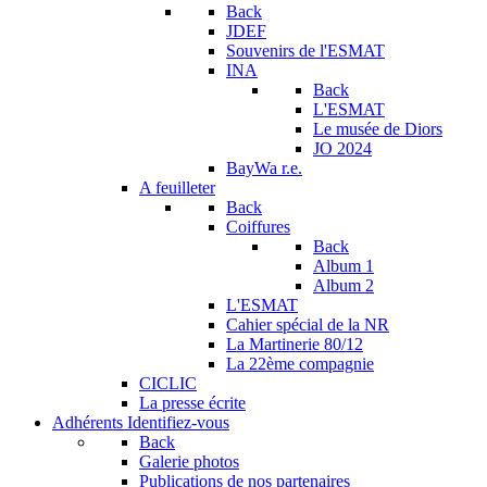
Back
JDEF
Souvenirs de l'ESMAT
INA
Back
L'ESMAT
Le musée de Diors
JO 2024
BayWa r.e.
A feuilleter
Back
Coiffures
Back
Album 1
Album 2
L'ESMAT
Cahier spécial de la NR
La Martinerie 80/12
La 22ème compagnie
CICLIC
La presse écrite
Adhérents
Identifiez-vous
Back
Galerie photos
Publications de nos partenaires