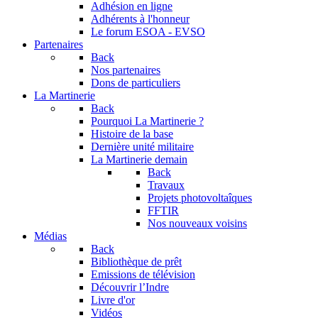
Adhésion en ligne
Adhérents à l'honneur
Le forum
ESOA - EVSO
Partenaires
Back
Nos partenaires
Dons de particuliers
La Martinerie
Back
Pourquoi La Martinerie ?
Histoire de la base
Dernière unité militaire
La Martinerie demain
Back
Travaux
Projets photovoltaîques
FFTIR
Nos nouveaux voisins
Médias
Back
Bibliothèque de prêt
Emissions de télévision
Découvrir l’Indre
Livre d'or
Vidéos