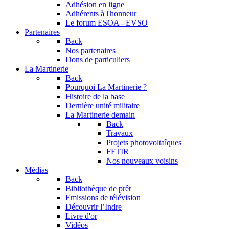
Adhésion en ligne
Adhérents à l'honneur
Le forum
ESOA - EVSO
Partenaires
Back
Nos partenaires
Dons de particuliers
La Martinerie
Back
Pourquoi La Martinerie ?
Histoire de la base
Dernière unité militaire
La Martinerie demain
Back
Travaux
Projets photovoltaîques
FFTIR
Nos nouveaux voisins
Médias
Back
Bibliothèque de prêt
Emissions de télévision
Découvrir l’Indre
Livre d'or
Vidéos