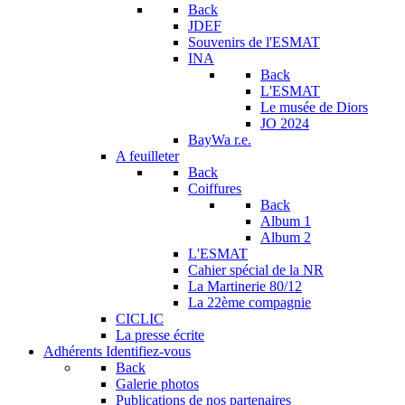
Back
JDEF
Souvenirs de l'ESMAT
INA
Back
L'ESMAT
Le musée de Diors
JO 2024
BayWa r.e.
A feuilleter
Back
Coiffures
Back
Album 1
Album 2
L'ESMAT
Cahier spécial de la NR
La Martinerie 80/12
La 22ème compagnie
CICLIC
La presse écrite
Adhérents
Identifiez-vous
Back
Galerie photos
Publications de nos partenaires