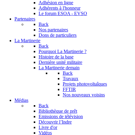
Adhésion en ligne
Adhérents à l'honneur
Le forum
ESOA - EVSO
Partenaires
Back
Nos partenaires
Dons de particuliers
La Martinerie
Back
Pourquoi La Martinerie ?
Histoire de la base
Dernière unité militaire
La Martinerie demain
Back
Travaux
Projets photovoltaîques
FFTIR
Nos nouveaux voisins
Médias
Back
Bibliothèque de prêt
Emissions de télévision
Découvrir l’Indre
Livre d'or
Vidéos