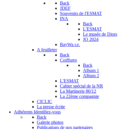
Back
JDEF
Souvenirs de l'ESMAT
INA
Back
L'ESMAT
Le musée de Diors
JO 2024
BayWa r.e.
A feuilleter
Back
Coiffures
Back
Album 1
Album 2
L'ESMAT
Cahier spécial de la NR
La Martinerie 80/12
La 22ème compagnie
CICLIC
La presse écrite
Adhérents
Identifiez-vous
Back
Galerie photos
Publications de nos partenaires