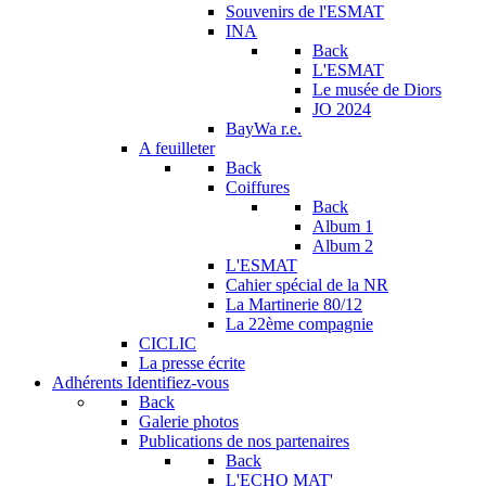
Souvenirs de l'ESMAT
INA
Back
L'ESMAT
Le musée de Diors
JO 2024
BayWa r.e.
A feuilleter
Back
Coiffures
Back
Album 1
Album 2
L'ESMAT
Cahier spécial de la NR
La Martinerie 80/12
La 22ème compagnie
CICLIC
La presse écrite
Adhérents
Identifiez-vous
Back
Galerie photos
Publications de nos partenaires
Back
L'ECHO MAT'