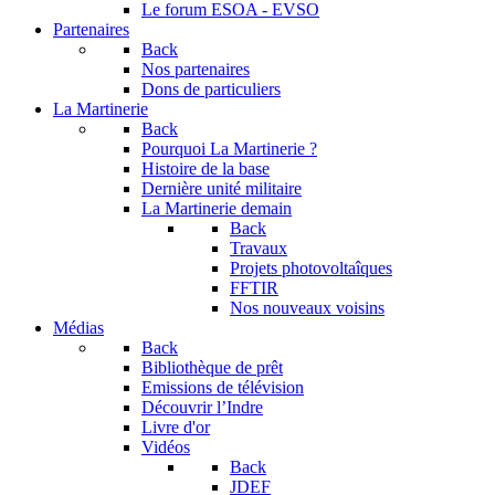
Le forum
ESOA - EVSO
Partenaires
Back
Nos partenaires
Dons de particuliers
La Martinerie
Back
Pourquoi La Martinerie ?
Histoire de la base
Dernière unité militaire
La Martinerie demain
Back
Travaux
Projets photovoltaîques
FFTIR
Nos nouveaux voisins
Médias
Back
Bibliothèque de prêt
Emissions de télévision
Découvrir l’Indre
Livre d'or
Vidéos
Back
JDEF