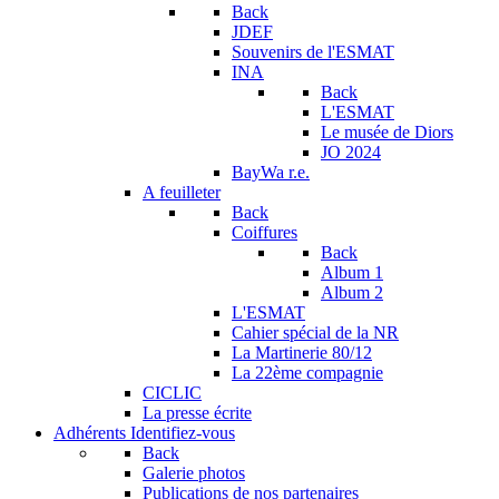
Back
JDEF
Souvenirs de l'ESMAT
INA
Back
L'ESMAT
Le musée de Diors
JO 2024
BayWa r.e.
A feuilleter
Back
Coiffures
Back
Album 1
Album 2
L'ESMAT
Cahier spécial de la NR
La Martinerie 80/12
La 22ème compagnie
CICLIC
La presse écrite
Adhérents
Identifiez-vous
Back
Galerie photos
Publications de nos partenaires