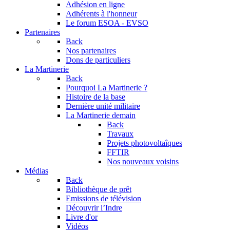
Adhésion en ligne
Adhérents à l'honneur
Le forum
ESOA - EVSO
Partenaires
Back
Nos partenaires
Dons de particuliers
La Martinerie
Back
Pourquoi La Martinerie ?
Histoire de la base
Dernière unité militaire
La Martinerie demain
Back
Travaux
Projets photovoltaîques
FFTIR
Nos nouveaux voisins
Médias
Back
Bibliothèque de prêt
Emissions de télévision
Découvrir l’Indre
Livre d'or
Vidéos