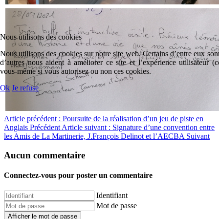
Nous utilisons des cookies
Nous utilisons des cookies sur notre site web. Certains d’entre eux sont
d’autres nous aident à améliorer ce site et l’expérience utilisateur 
vous-même si vous autorisez ou non ces cookies.
Ok
Je refuse
Article précédent : Poursuite de la réalisation d’un jeu de piste en
Anglais
Précédent
Article suivant : Signature d’une convention entre
les Amis de La Martinerie, J.François Delinot et l’AECBA
Suivant
Aucun commentaire
Connectez-vous pour poster un commentaire
Identifiant
Mot de passe
Afficher le mot de passe