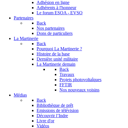
Adhésion en ligne
Adhérents à l'honneur
Le forum
ESOA - EVSO
Partenaires
Back
Nos partenaires
Dons de particuliers
La Martinerie
Back
Pourquoi La Martinerie ?
Histoire de la base
Dernière unité militaire
La Martinerie demain
Back
Travaux
Projets photovoltaîques
FFTIR
Nos nouveaux voisins
Médias
Back
Bibliothèque de prêt
Emissions de télévision
Découvrir l’Indre
Livre d'or
Vidéos