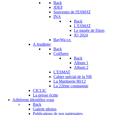
Back
JDEF
Souvenirs de l'ESMAT
INA
Back
L'ESMAT
Le musée de Diors
JO 2024
BayWa r.e.
A feuilleter
Back
Coiffures
Back
Album 1
Album 2
L'ESMAT
Cahier spécial de la NR
La Martinerie 80/12
La 22ème compagnie
CICLIC
La presse écrite
Adhérents
Identifiez-vous
Back
Galerie photos
Publications de nos partenaires