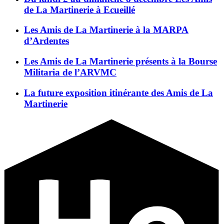
de La Martinerie à Ecueillé
Les Amis de La Martinerie à la MARPA
d’Ardentes
Les Amis de La Martinerie présents à la Bourse
Militaria de l’ARVMC
La future exposition itinérante des Amis de La
Martinerie